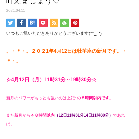
叶えましょう♡
2021.04.11
いつもご覧いただきありがとうございます(*^_^*)
。・＊・。２０２1
年4月
12
日は牡羊座の新月
です。・
＊・。
☆4月12
日（月）11時31分～19時30
分☆
新月のパワーがもっとも強いのは上記↑の
８時間以内です
。
また新月から
４８時間以内
（12日11
時31分14日11時30
分）
であれ
ば、