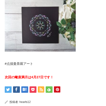
#点描曼荼羅アート
次回の蠍座満月は4月27日
です！
投稿者:
hearts12