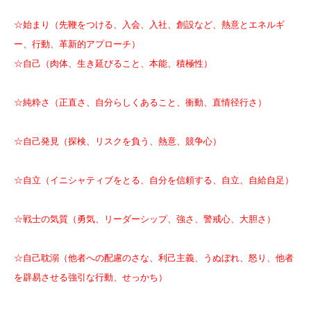
☆始まり（先鞭をつける、入会、入社、創設など、熱意とエネルギ
ー、行動、革新的アプローチ）
☆自己（肉体、生き延びること、本能、積極性）
☆純粋さ（正直さ、自分らしくあること、衝動、直情径行さ）
☆自己発見（探検、リスクを負う、熱意、競争心）
☆自立（イニシャティブをとる、自分を信頼する、自立、自給自足）
☆戦士の気質（勇気、リーダーシップ、強さ、警戒心、大胆さ）
☆自己耽溺（他者への配慮のさな、利己主義、うぬぼれ、怒り、他者
を辟易させる強引な行動、せっかち）