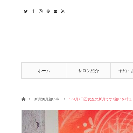
t
act
RSS
ホーム
サロン紹介
予約・
ホーム
新月満月願い事
♡9月7日乙女座の新月です♪願いを叶