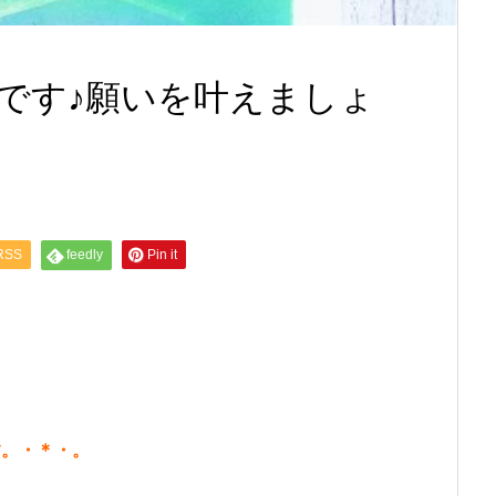
月です♪願いを叶えましょ
RSS
feedly
Pin it
す。・＊・。