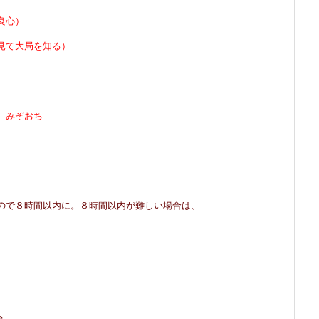
良心）
見て大局を知る）
）
、みぞおち
ので８時間以内に。８時間以内が難しい場合は、