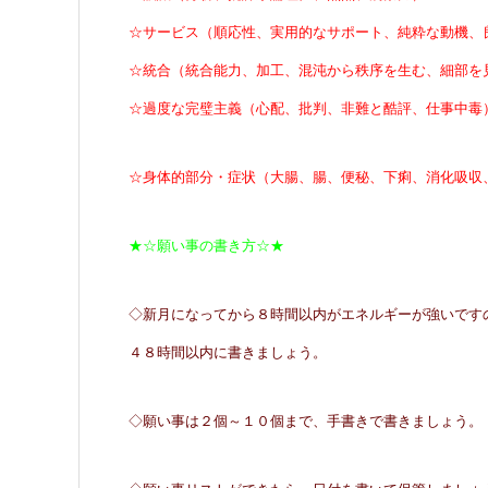
☆サービス（順応性、実用的なサポート、純粋な動機、
☆統合（統合能力、加工、混沌から秩序を生む、細部を
☆過度な完璧主義（心配、批判、非難と酷評、仕事中毒
☆身体的部分・症状（大腸、腸、便秘、下痢、消化吸収
★☆願い事の書き方☆★
◇新月になってから８時間以内がエネルギーが強いです
４８時間以内に書きましょう。
◇願い事は２個～１０個まで、手書きで書きましょう。