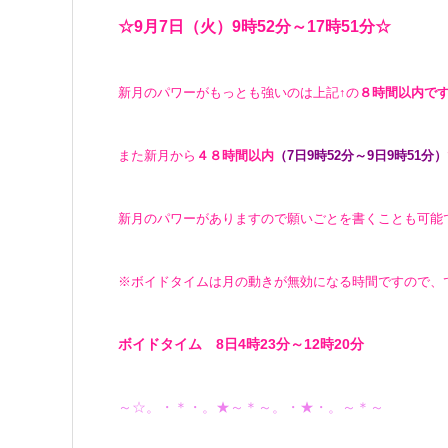
☆9月7
日（火）9時52分～17時51
分☆
新月のパワーがもっとも強いのは上記↑の
８時間以内で
また新月から
４８時間以内
（7日9時52
分～9日9時51
分）
新月のパワーがありますので願いごとを書くことも可能
※ボイドタイムは月の動きが無効になる時間ですので、
ボイドタイム 8日4時23
分～12時20
分
～☆。・＊・。★～＊～。・★・。～＊～