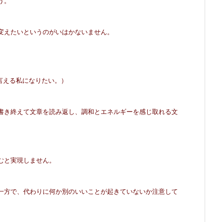
う。
変えたいというのがいはかな
いません。
言える私になりたい。）
書き終えて文章を読み返し、調和とエネルギーを感じ取れる文
むと実現しません。
一方で、代わりに何か別のいいことが起きていないか注意して