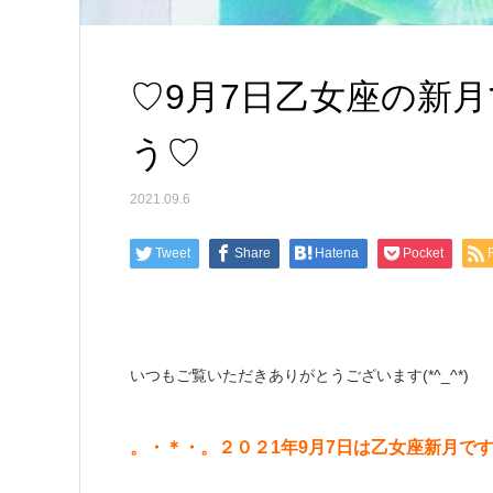
♡9月7日乙女座の新
う♡
2021.09.6
Tweet
Share
Hatena
Pocket
いつもご覧いただきありがとうございます(*^_^*)
。・＊・。２０２1
年9月7
日は乙女座新月
で