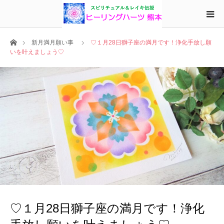
ホーム
新月満月願い事
♡１月28日獅子座の満月です！浄化手放し願
いを叶えましょう♡
♡１月28日獅子座の満月です！浄化