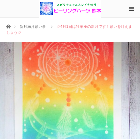
ホーム
新月満月願い事
♡4月1日は牡羊座の新月です！願いを叶えま
しょう♡