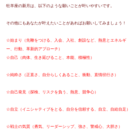
牡羊座の新月は、以下のような願いごとが叶いやすいです。
その他にもあなたが叶えたいことがあればお願いしてみましょう！
☆始まり（先鞭をつける、入会、入社、創設など、熱意とエネルギ
ー、行動、革新的アプローチ）
☆自己（肉体、生き延びること、本能、積極性）
☆純粋さ（正直さ、自分らしくあること、衝動、直情径行さ）
☆自己発見（探検、リスクを負う、熱意、競争心）
☆自立（イニシャティブをとる、自分を信頼する、自立、自給自足）
☆戦士の気質（勇気、リーダーシップ、強さ、警戒心、大胆さ）