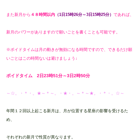
また新月から
４８時間以内
（1日15時26
分～3日15時25
分）
であれば、
新月のパワーがありますので願いごとを書くことも可能です。
※ボイドタイムは月の動きが無効になる時間ですので、できるだけ願
いごとはこの時間ないは避けましょう↓
ボイドタイム 2日23時51分～3日2
時50
分
～☆。・＊・。★～＊～。・★・。～＊～★。・＊・。☆～
年間１２回以上起こる新月は、月が位置する星座の影響を受けるた
め、
それぞれの新月で性質が異なります。