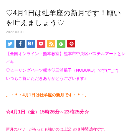
♡4月1日は牡羊座の新月です！願い
を叶えましょう♡
2022.03.31
【全国オンライン・熊本教室】熊本市中央区パステルアートとレ
イキ
♡ヒーリングハーツ熊本♡三浦暢子（NOBUKO）です(*^_^*)
いつもご覧いただきありがとうございます♪
。・＊・4月1日は牡羊座の新月です・＊・。
☆4月1
日（金）15時26分～23時25
分☆
新月のパワーがもっとも強いのは上記↑の
８時間以内です
。