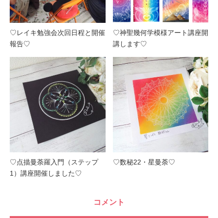
♡レイキ勉強会次回日程と開催
♡神聖幾何学模様アート講座開
報告♡
講します♡
♡点描曼荼羅入門（ステップ
♡数秘22・星曼荼♡
1）講座開催しました♡
コメント