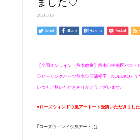
ました♡
2021.03.5
Tweet
Share
Hatena
Pocket
【全国オンライン・熊本教室】熊本市中央区パステ
♡ヒーリングハーツ熊本♡三浦暢子（NOBUKO）です(*
いつもご覧いただきありがとうございます♪
♥ローズウィンドウ風アートート受講いただきました
｢ローズウィンドウ風アート｣は