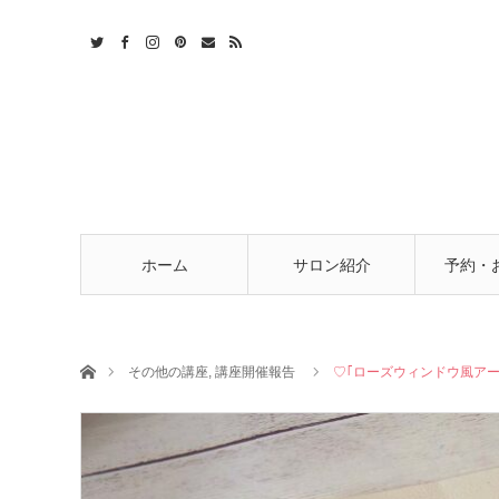
t
act
RSS
ホーム
サロン紹介
予約・
ホーム
その他の講座
,
講座開催報告
♡｢ローズウィンドウ風ア