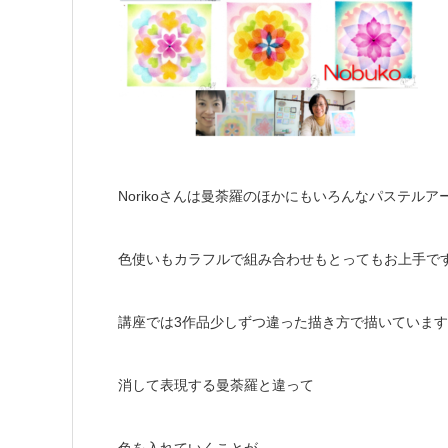
Norikoさんは曼荼羅のほかにもいろんなパステル
色使いもカラフルで組み合わせもとってもお上手で
講座では3作品少しずつ違った描き方で描いていま
消して表現する曼荼羅と違って
色を入れていくことが