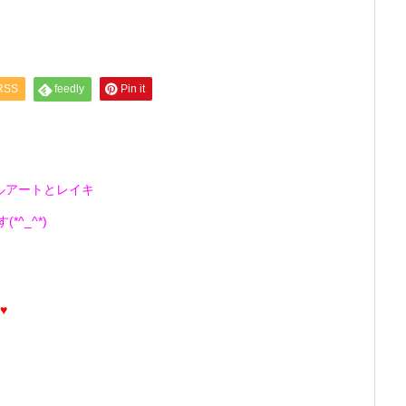
RSS
feedly
Pin it
ルアートとレイキ
^_^*)
♥