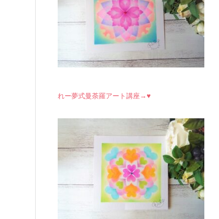
れー夢式曼荼羅アート講座→♥