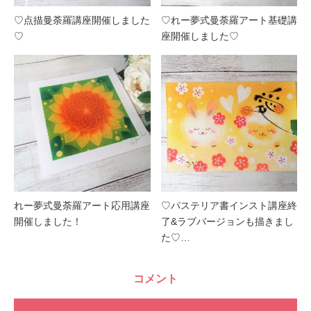
♡点描曼荼羅講座開催しました
♡れー夢式曼荼羅アート基礎講
♡
座開催しました♡
れー夢式曼荼羅アート応用講座
♡パステリア書インスト講座終
開催しました！
了&ラブバージョンも描きまし
た♡…
コメント