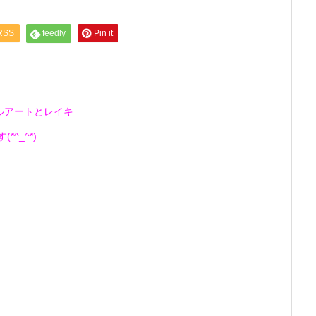
RSS
feedly
Pin it
ルアートとレイキ
^_^*)