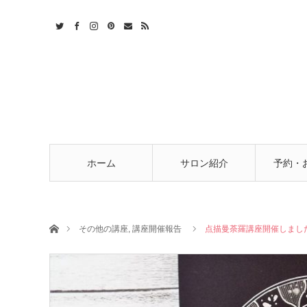
t
act
RSS
ホーム
サロン紹介
予約・
ホーム
その他の講座
,
講座開催報告
点描曼荼羅講座開催しまし