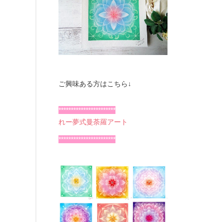
ご興味ある方はこちら↓
***********************
れー夢式曼荼羅アート
***********************