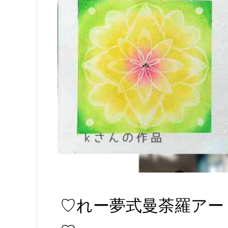
♡れー夢式曼荼羅アー