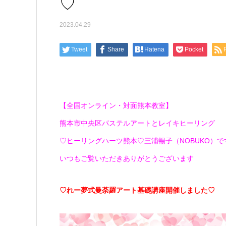
♡
2023.04.29
Tweet
Share
Hatena
Pocket
【全国オンライン・対面熊本教室】
熊本市中央区パステルアートとレイキヒーリング
♡ヒーリングハーツ熊本♡三浦暢子（NOBUKO）です(*
いつもご覧いただきありがとうございます
♡れー夢式曼荼羅アート基礎講座開催しました♡