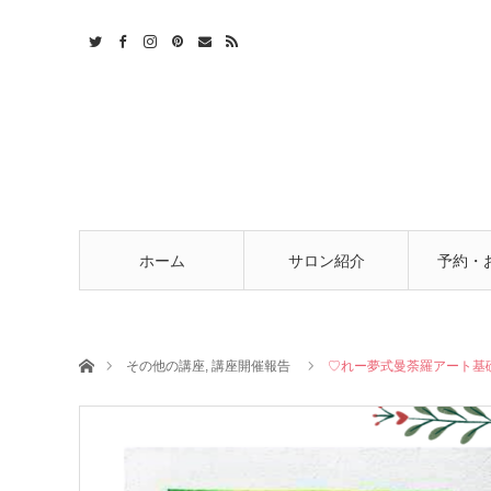
t
act
RSS
ホーム
サロン紹介
予約・
ホーム
その他の講座
,
講座開催報告
♡れー夢式曼荼羅アート基