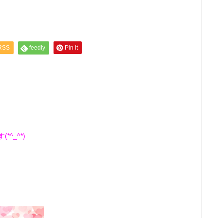
RSS
feedly
Pin it
^_^*)