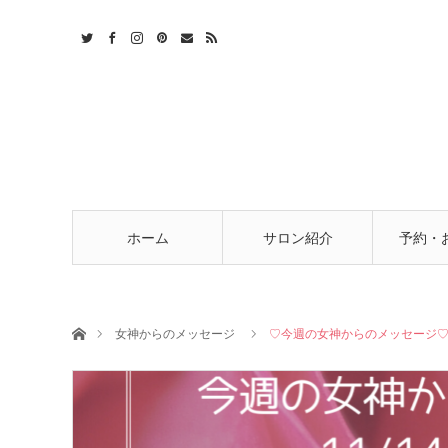
t
act
RSS
ホーム
サロン紹介
予約・
ホーム
女神からのメッセージ
♡今週の女神からのメッセージ♡11/