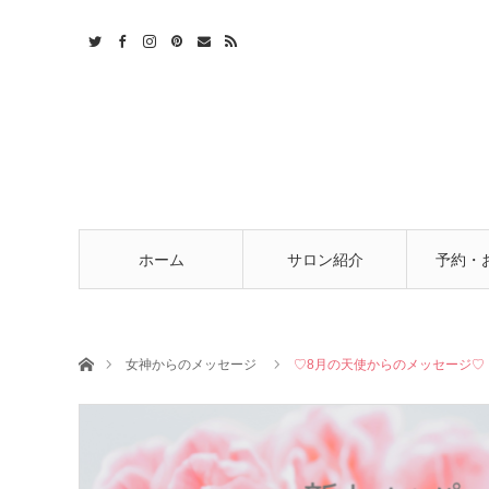
t
act
RSS
ホーム
サロン紹介
予約・
ホーム
女神からのメッセージ
♡8月の天使からのメッセージ♡