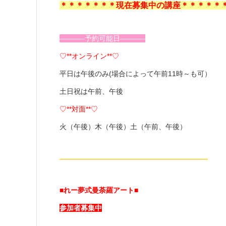
＊＊＊＊＊＊＊現在募集中の講座＊＊＊＊＊
———–予約可能日———–
♡**オンライン**♡
平日は午後のみ(場合によって午前11時～も可）
土日祝は午前、午後
♡**対面**♡
火（午後）木（午後）土（午前、午後）
—————————————————————
■れー夢式曼荼羅アート■
参加者募集中