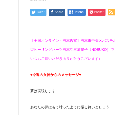
Tweet
Share
Hatena
Pocket
【全国オンライン・熊本教室】熊本市中央区パステ
♡ヒーリングハーツ熊本♡三浦暢子（NOBUKO）です(*
いつもご覧いただきありがとうございます♪
♥今週の女神からのメッセージ♥
夢は実現します
あなたの夢はもう叶ったように振る舞いましょう