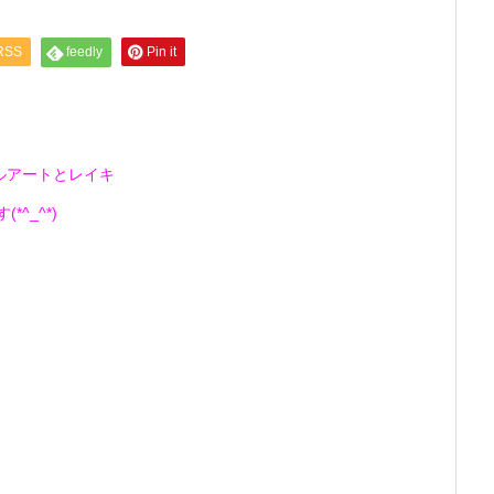
RSS
feedly
Pin it
ルアートとレイキ
^_^*)