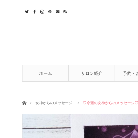
t
act
RSS
ホーム
サロン紹介
予約・
ホーム
女神からのメッセージ
♡今週の女神からのメッセージ♡3/