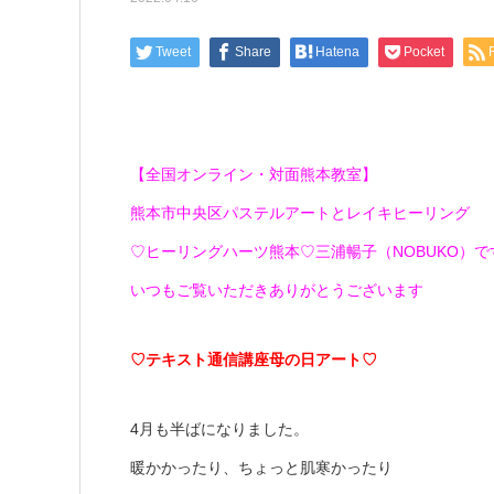
Tweet
Share
Hatena
Pocket
【全国オンライン・対面熊本教室】
熊本市中央区パステルアートとレイキヒーリング
♡ヒーリングハーツ熊本♡三浦暢子（NOBUKO）です(*
いつもご覧いただきありがとうございます
♡テキスト通信講座母の日アート♡
4月も半ばになりました。
暖かかったり、ちょっと肌寒かったり