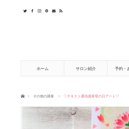
t
act
RSS
ホーム
サロン紹介
予約・
ホーム
その他の講座
♡テキスト通信講座母の日アート♡