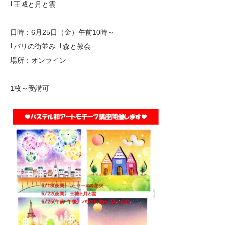
｢王城と月と雲｣
日時：6月25日（金）午前10時～
｢パリの街並み｣｢森と教会｣
場所：オンライン
1枚～受講可