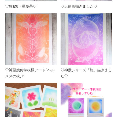
♡数秘8・星曼荼♡
♡天使画描きました♡
♡神聖幾何学模様アート｢ヘル
♡神獣シリーズ「龍」描きまし
メスの杖｣♡
た♡