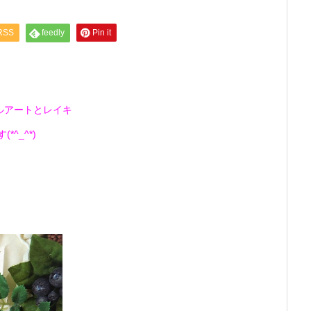
RSS
feedly
Pin it
ルアートとレイキ
^_^*)