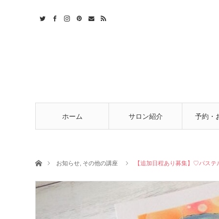
t
act
RSS
ホーム
サロン紹介
予約・
ホーム
お知らせ
,
その他の講座
【追加日程あり募集】♡パステル