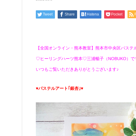
Tweet
Share
Hatena
Pocket
【全国オンライン・熊本教室】熊本市中央区パステ
♡ヒーリングハーツ熊本♡三浦暢子（NOBUKO）です(*
いつもご覧いただきありがとうございます♪
♥パステルアート｢銀杏｣♥