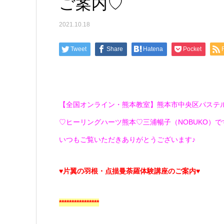
ご案内♡
2021.10.18
Tweet
Share
Hatena
Pocket
【全国オンライン・熊本教室】熊本市中央区パステ
♡ヒーリングハーツ熊本♡三浦暢子（NOBUKO）です(*
いつもご覧いただきありがとうございます♪
♥片翼の羽根・点描曼荼羅体験講座のご案内♥
****************