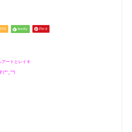
RSS
feedly
Pin it
ルアートとレイキ
^_^*)