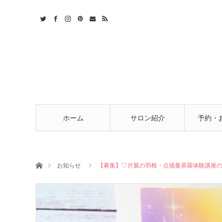
t
act
RSS
ホーム
サロン紹介
予約・
ホーム
お知らせ
【募集】♡片翼の羽根・点描曼荼羅体験講座