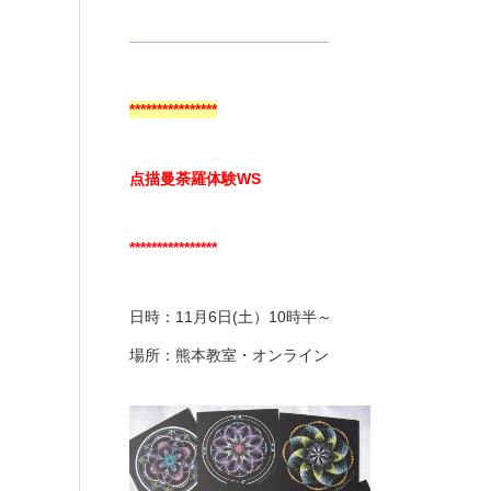
—————————————
****************
点描曼荼羅体験WS
****************
日時：11月6日(土）10時半～
場所：熊本教室・オンライン