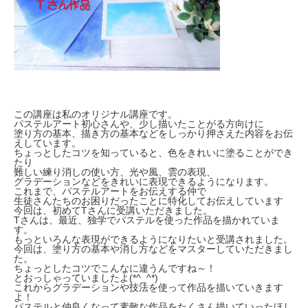
この講座は私のオリジナル講座です。
パステルアート初心さんや、少し描いたことがる方向けに
塗り方の基本、描き方の基本などをしっかり押さえた内容をお伝
えしています。
ちょっとしたコツを知っていると、色をきれいに塗ることができ
たり
難しい練り消しの使い方、光や風、雲の表現、
グラデーションなどをきれいに表現できるようになります。
これまで、パステルアートをお伝えする仲で
生徒さんたちのお困りだったことに特化してお伝えしています
今回は、初めてTさんに受講いただきました。
Tさんは、最近、独学でパステルを使った作品を描かれていま
す。
もっといろんな表現ができるようになりたいと受講されました。
今回は、塗り方の基本や消し方などをマスターしていただきまし
た。
ちょっとしたコツでこんなに違うんですね～！
とおっしゃっていましたよ(*^_^*)
これからグラデーションや技法を使って作品を描いていきます
よ！
パステルと仲良くなって素敵な作品をたくさん描いていったほし