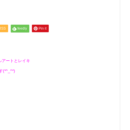
RSS
feedly
Pin it
ルアートとレイキ
^_^*)