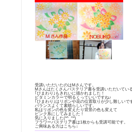
受講いただいたのはMさんです。
Mさんはたくさんパステリア書を受講いただいてい
｢ひまわり｣もきれいに描かれました！
ビタミンカラーで明るくっていいですね♪
｢ひまわり｣はリボンや花の位置取りが少し難しいで
バランスよくて素晴らしいです。
私はリボンの色を変えたり背景の色も変えて
ピンク系にしてみました！
気に入りました(*^_^*)
フラワーパステリア書は1枚からも受講可能です。
ご興味ある方はこちら↓
—————————————-