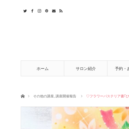
t
act
RSS
ホーム
サロン紹介
予約・
ホーム
その他の講座
,
講座開催報告
♡フラワーパステリア書｢