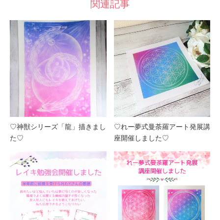
関連記事
♡神獣シリーズ「龍」描きまし
♡れー夢式曼荼羅アート発展講
た♡
座開催しました♡