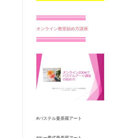
********************************
オンライン教室始め方講座
********************************
#パステル曼荼羅アート
#れー夢式曼荼羅アート