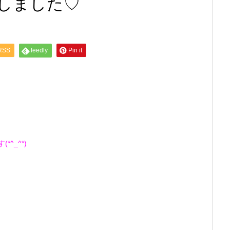
しました♡
RSS
feedly
Pin it
^_^*)