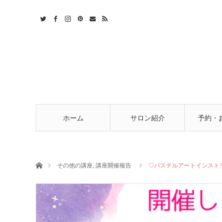
t
act
RSS
ホーム
サロン紹介
予約・
ホーム
その他の講座
,
講座開催報告
♡パステルアートインスト