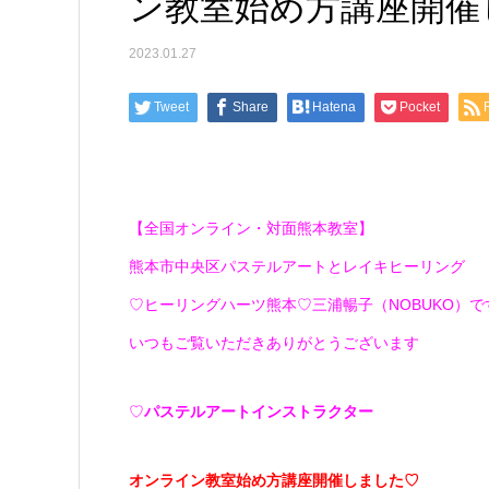
ン教室始め方講座開催
2023.01.27
Tweet
Share
Hatena
Pocket
【全国オンライン・対面熊本教室】
熊本市中央区パステルアートとレイキヒーリング
♡ヒーリングハーツ熊本♡三浦暢子（NOBUKO）です(*
いつもご覧いただきありがとうございます
♡
パステルアートインストラクター
オンライン教室始め方講座開催しました♡