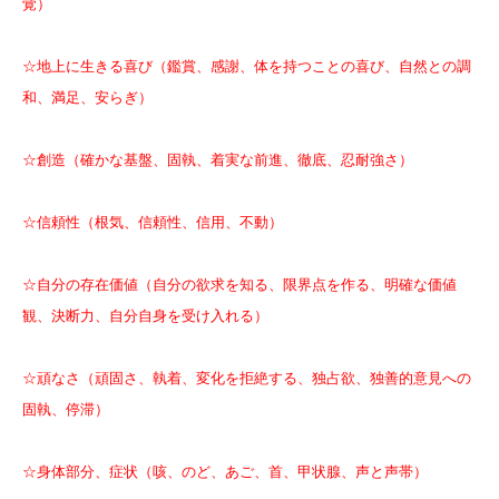
覚）
☆地上に生きる喜び（鑑賞、感謝、体を持つことの喜び、自然との調
和、満足、安らぎ）
☆創造（確かな基盤、固執、着実な前進、徹底、忍耐強さ
）
☆信頼性（根気、信頼性、信用、不動）
☆自分の存在価値（自分の欲求を知る、限界点を作る、明確な価値
観、決断力、自分自身を受け入れる）
☆頑なさ（頑固さ、執着、変化を拒絶する、独占欲、独善的意見への
固執、停滞）
☆身体部分、症状（咳、のど、あご、首、甲状腺、声と声帯）