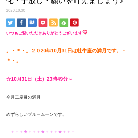
化・手放し・願いを叶えましょう♪
2020.10.30
いつもご
覧いただきありがとうございます
。・＊・。２０20年10月31日は牡牛座の
満
月です。・
＊・。
☆10
月31
日（土）23時49分～
今月二度目の満月
めずらしいブルームーンです。
＋＋＋★＋＋＋★＋＋＋★＋＋＋