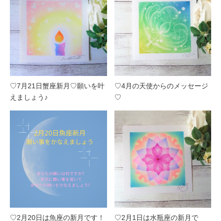
♡7月21日蟹座新月♡願いを叶
♡4月の天使からのメッセージ
えましょう♪
♡
♡2月20日は魚座の新月です！
♡2月1日は水瓶座の新月で