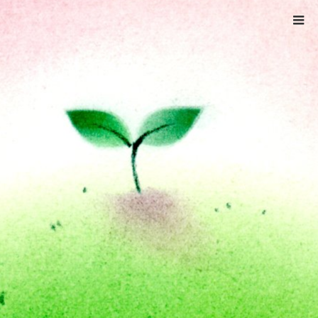
ホーム
img20200608_16462729
img20200608_16462729