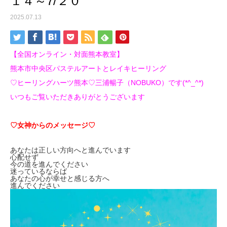
１４～7/２０
2025.07.13
【全国オンライン・対面熊本教室】
熊本市中央区パステルアートとレイキヒーリング
♡ヒーリングハーツ熊本♡三浦暢子（NOBUKO）です(*^_^*)
いつもご覧いただきありがとうございます
♡女神からのメッセージ♡
あなたは正しい方向へと進んでいます
心配せず
今の道を進んでください
迷っているならば
あなたの心が幸せと感じる方へ
進んでください