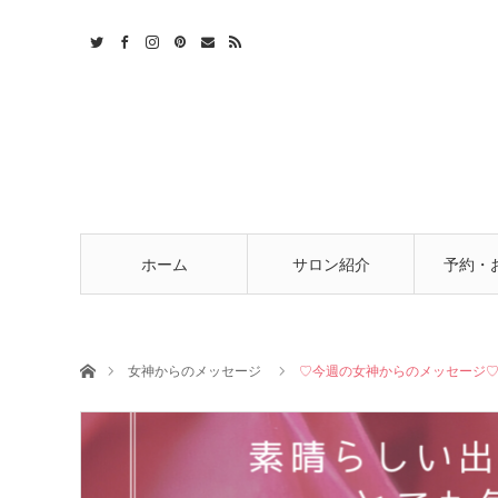
t
act
RSS
ホーム
サロン紹介
予約・
ホーム
女神からのメッセージ
♡今週の女神からのメッセージ♡1/