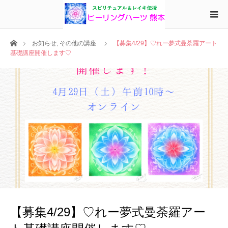
ホーム
お知らせ
,
その他の講座
【募集4/29】♡れー夢式曼荼羅アート
基礎講座開催します♡
【募集4/29】♡れー夢式曼荼羅アー