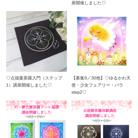
座開催しました♡
♡点描曼荼羅入門（ステップ
【募集9／30他】♡ゆるかわ天
1）講座開催しました♡
使・少女フェアリー・バラ
step2♡