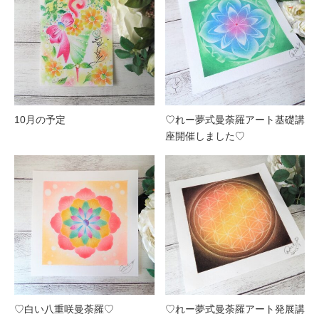
10月の予定
♡れー夢式曼荼羅アート基礎講
座開催しました♡
♡白い八重咲曼荼羅♡
♡れー夢式曼荼羅アート発展講