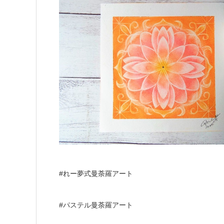
#れー夢式曼荼羅アート
#パステル曼荼羅アート