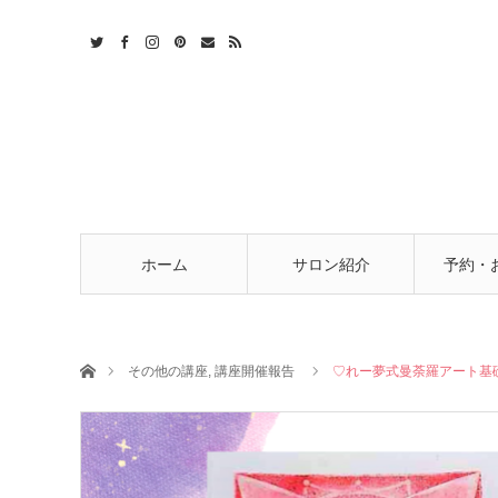
t
act
RSS
ホーム
サロン紹介
予約・
ホーム
その他の講座
,
講座開催報告
♡れー夢式曼荼羅アート基