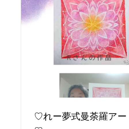
♡れー夢式曼荼羅アー