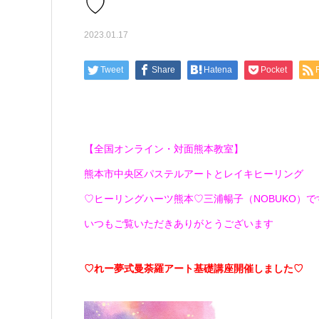
♡
2023.01.17
Tweet
Share
Hatena
Pocket
【全国オンライン・対面熊本教室】
熊本市中央区パステルアートとレイキヒーリング
♡ヒーリングハーツ熊本♡三浦暢子（NOBUKO）です(*
いつもご覧いただきありがとうございます
♡れー夢式曼荼羅アート基礎講座開催しました♡