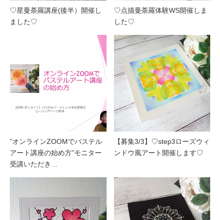
♡星曼荼羅講座(後半）開催し
♡点描曼荼羅体験WS開催しま
ました♡
した♡
”オンラインZOOMでパステル
【募集3/3】♡step3ローズウィ
アート講座の始め方”モニター
ンドウ風アート開催します♡
受講いただき…