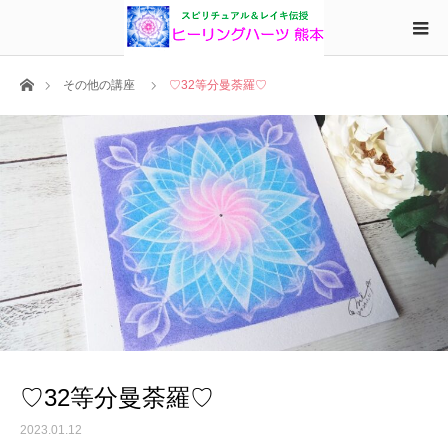
ホーム
その他の講座
♡32等分曼荼羅♡
♡32等分曼荼羅♡
2023.01.12