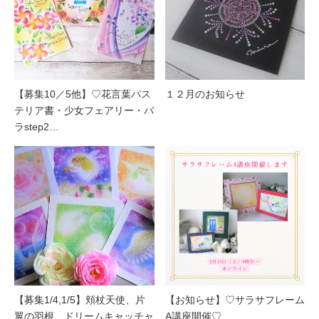
【募集10／5他】♡花言葉パス
１２月のお知らせ
テリア書・少女フェアリー・バ
ラstep2…
【募集1/4,1/5】頬杖天使、片
【お知らせ】♡サラサフレーム
翼の羽根、ドリームキャッチャ
A講座開催♡