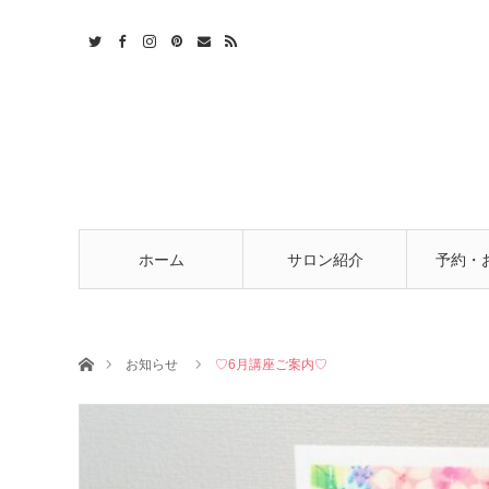
t
act
RSS
ホーム
サロン紹介
予約・
ホーム
お知らせ
♡6月講座ご案内♡