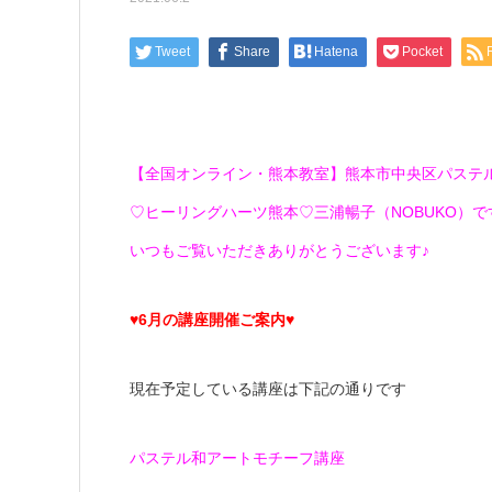
Tweet
Share
Hatena
Pocket
【全国オンライン・熊本教室】熊本市中央区パステ
♡ヒーリングハーツ熊本♡三浦暢子（NOBUKO）です(*
いつもご覧いただきありがとうございます♪
♥6月の講座開催ご案内♥
現在予定している講座は下記の通りです
パステル和アートモチーフ講座