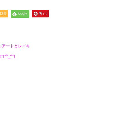
RSS
feedly
Pin it
ルアートとレイキ
^_^*)