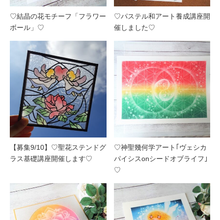
♡結晶の花モチーフ「フラワー
♡パステル和アート養成講座開
ボール」♡
催しました♡
【募集9/10】♡聖花ステンドグ
♡神聖幾何学アート｢ヴェシカ
ラス基礎講座開催します♡
パイシスonシードオブライフ｣
♡