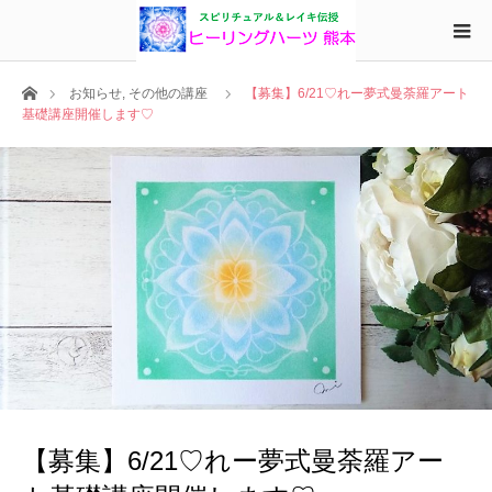
ホーム
お知らせ
,
その他の講座
【募集】6/21♡れー夢式曼荼羅アート
基礎講座開催します♡
【募集】6/21♡れー夢式曼荼羅アー