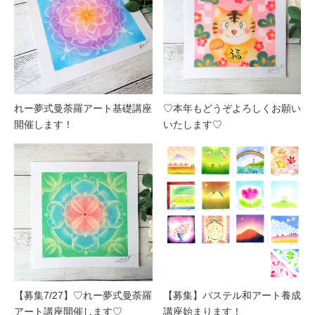
れー夢式曼荼羅アート基礎講座
♡本年もどうぞよろしくお願い
開催します！
いたします♡
【募集7/27】♡れー夢式曼荼羅
【募集】パステル和アート養成
アート講座開催します♡
講座始まります！