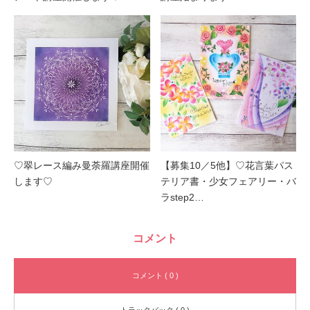
♡翠レース編み曼荼羅講座開催
【募集10／5他】♡花言葉パス
します♡
テリア書・少女フェアリー・バ
ラstep2…
コメント
コメント ( 0 )
トラックバック ( 0 )