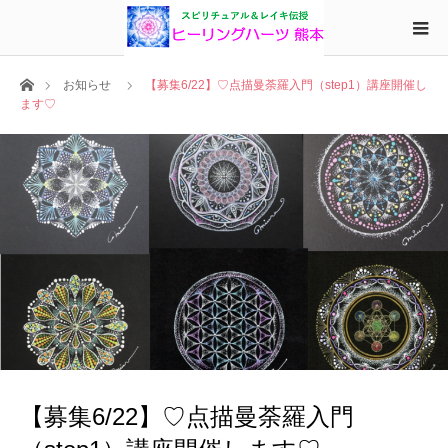
ホーム
お知らせ
【募集6/22】♡点描曼荼羅入門（step1）講座開催し
ます♡
【募集6/22】♡点描曼荼羅入門