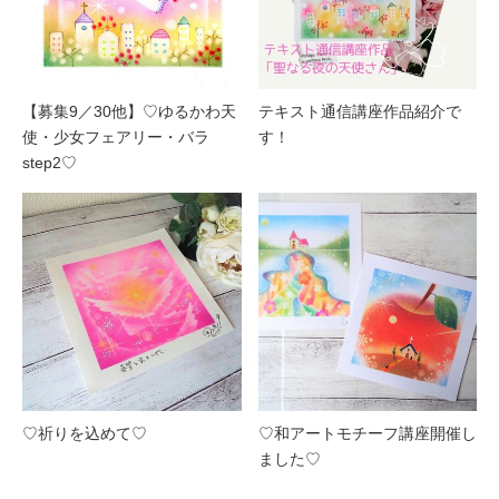
【募集9／30他】♡ゆるかわ天
テキスト通信講座作品紹介で
使・少女フェアリー・バラ
す！
step2♡
♡祈りを込めて♡
♡和アートモチーフ講座開催し
ました♡