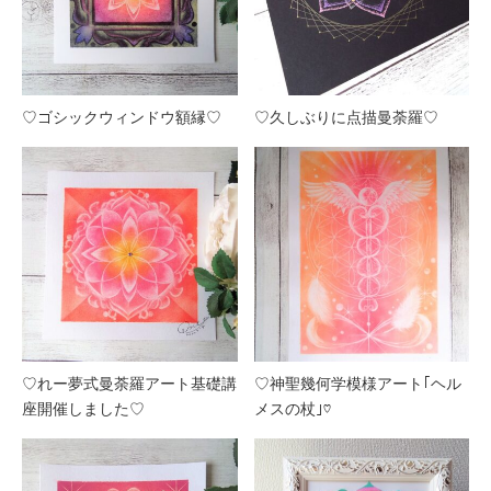
♡ゴシックウィンドウ額縁♡
♡久しぶりに点描曼荼羅♡
♡れー夢式曼荼羅アート基礎講
♡神聖幾何学模様アート｢ヘル
座開催しました♡
メスの杖｣♡