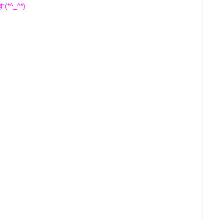
^_^*)