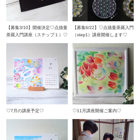
【募集3/10】開催決定♡点描曼
【募集6/22】♡点描曼荼羅入門
荼羅入門講座（ステップ１）♡
（step1）講座開催します♡
♡7月の講座予定♡
♡11月講座開催ご案内♡