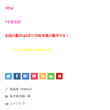
#数秘
#星曼荼羅
次回の新月は4月17日牡羊座の新月
です！
☆☆☆LOVE＆LIGHT☆☆☆
投稿者:
hearts12
新月満月願い事
コメント:
0