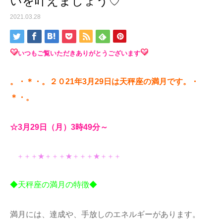
いを叶えましょう♡
2021.03.28
いつもご覧いただきありがとうございます
。・＊・。２０21年3月29日は天秤座の
満
月です。・
＊・。
☆3
月29
日（月）3時49分～
＋＋＋★＋＋＋★＋＋＋★＋＋＋
◆天秤座の満月の特徴◆
満月には、達成や、手放しのエネルギーがあります。