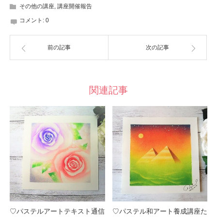
その他の講座
,
講座開催報告
コメント:
0
前の記事
次の記事
関連記事
♡パステルアートテキスト通信
♡パステル和アート養成講座た