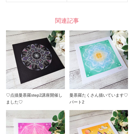
関連記事
♡点描曼荼羅step2講座開催し
曼荼羅たくさん描いています♡
ました♡
パート2