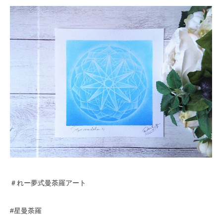
＃れー夢式曼荼羅アート
#星曼荼羅