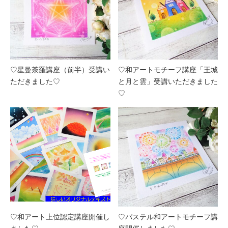
♡星曼荼羅講座（前半）受講い
♡和アートモチーフ講座「王城
ただきました♡
と月と雲」受講いただきました
♡
♡和アート上位認定講座開催し
♡パステル和アートモチーフ講