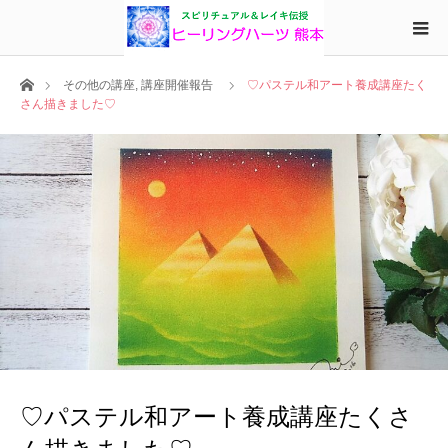
ホーム
その他の講座
,
講座開催報告
♡パステル和アート養成講座たく
さん描きました♡
♡パステル和アート養成講座たくさ