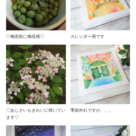
♡梅雨前に梅収穫♡
カレンダー用です
♡あじさいもきれいに咲いてい
季節外れですが。。。
ます♡