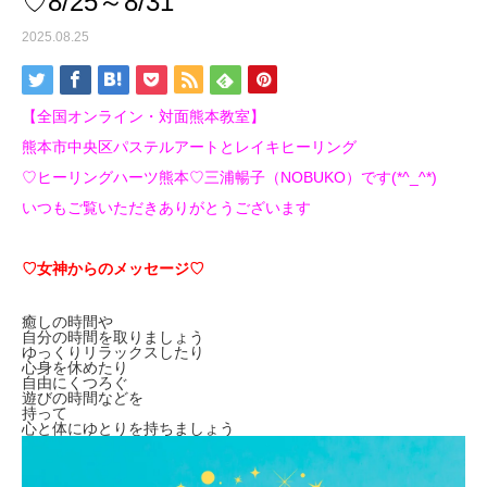
♡8/25～8/31
2025.08.25
【全国オンライン・対面熊本教室】
熊本市中央区パステルアートとレイキヒーリング
♡ヒーリングハーツ熊本♡三浦暢子（NOBUKO）です(*^_^*)
いつもご覧いただきありがとうございます
♡女神からのメッセージ♡
癒しの時間や
自分の時間を取りましょう
ゆっくりリラックスしたり
心身を休めたり
自由にくつろぐ
遊びの時間などを
持って
心と体にゆとりを持ちましょう