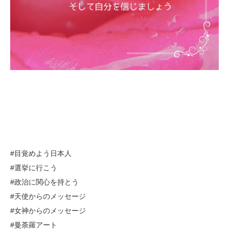
#目覚めよう日本人
#選挙に行こう
#政治に関心を持とう
#天使からのメッセージ
#女神からのメッセージ
#曼荼羅アート