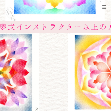
ホーム
ローズウィンドウ風アート1
Warning
: ltrim() expects parameter 1 to be string, object given
in
/home/xs524725/reiki-kumamoto.com/public_html/wp-
includes/formatting.php
on line
4343
ローズウィンドウ風アート1
2023.05.8