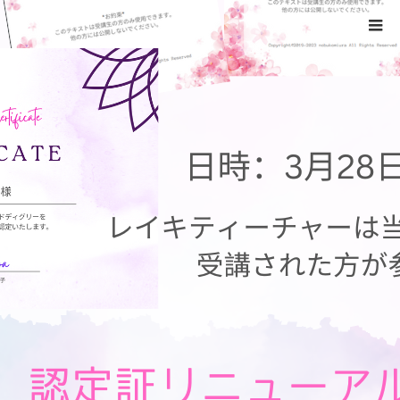
ホーム
レイキティーチャー講座開催します (1)
Warning
: ltrim() expects parameter 1 to be string, object given
in
/home/xs524725/reiki-kumamoto.com/public_html/wp-
includes/formatting.php
on line
4343
レイキティーチャー講座開催します
(1)
2023.03.21