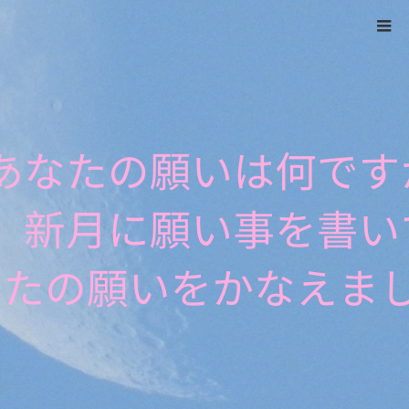
ホーム
3月22日
Warning
: ltrim() expects parameter 1 to be string, object given
in
/home/xs524725/reiki-kumamoto.com/public_html/wp-
includes/formatting.php
on line
4343
3月22日
2023.03.21