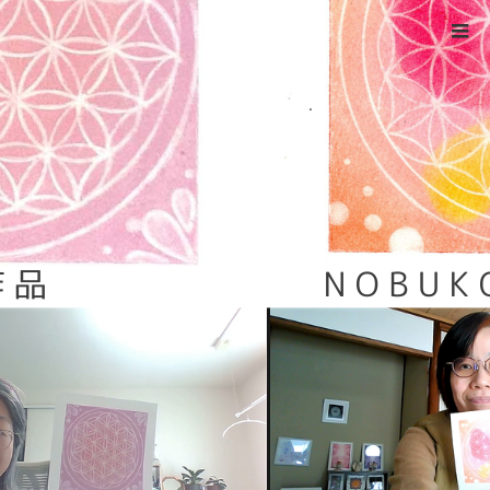
ホーム
2gatu
Warning
: ltrim() expects parameter 1 to be string, object given
in
/home/xs524725/reiki-kumamoto.com/public_html/wp-
includes/formatting.php
on line
4343
2gatu
2023.02.27