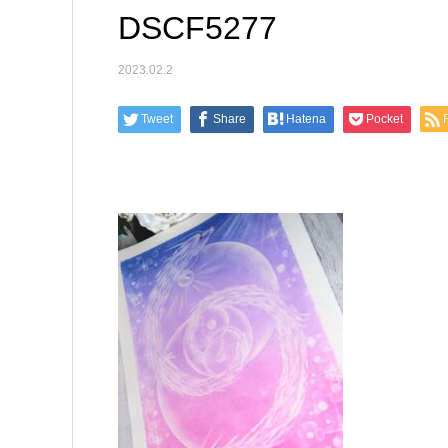
DSCF5277
2023.02.2
Tweet
Share
Hatena
Pocket