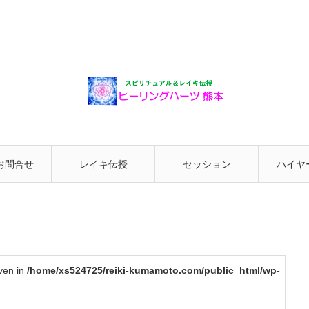
お問合せ
レイキ伝授
セッション
ハイヤ
と繋が
iven in
/home/xs524725/reiki-kumamoto.com/public_html/wp-