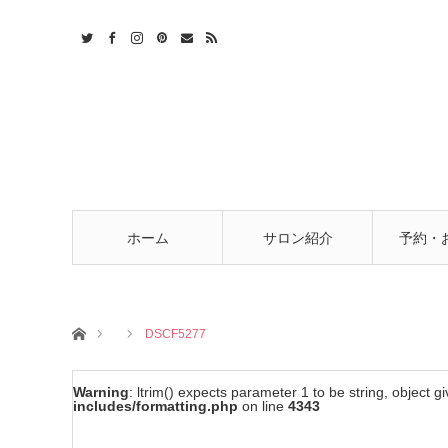
t
act
RSS
ホーム
サロン紹介
予約・
ホーム
DSCF5277
Warning
: ltrim() expects parameter 1 to be string, object g
includes/formatting.php
on line
4343