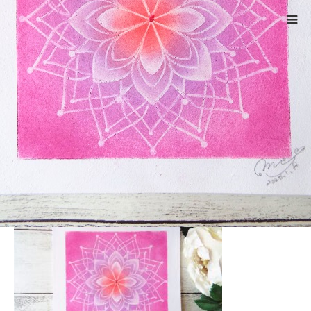
ホーム
DSCF5211
Warning
: ltrim() expects parameter 1 to be string, object given
in
/home/xs524725/reiki-kumamoto.com/public_html/wp-
includes/formatting.php
on line
4343
DSCF5211
2023.01.11