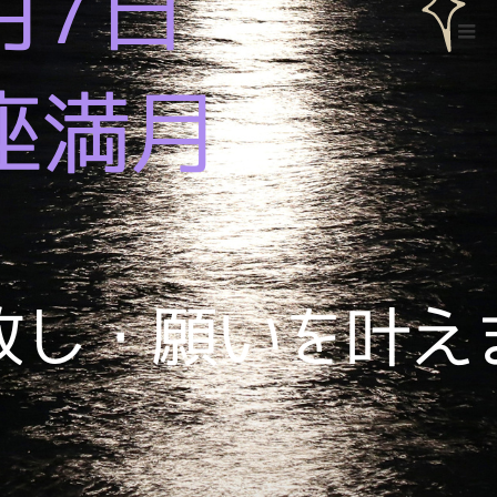
ホーム
インスタ46
Warning
: ltrim() expects parameter 1 to be string, object given
in
/home/xs524725/reiki-kumamoto.com/public_html/wp-
includes/formatting.php
on line
4343
インスタ46
2023.01.7