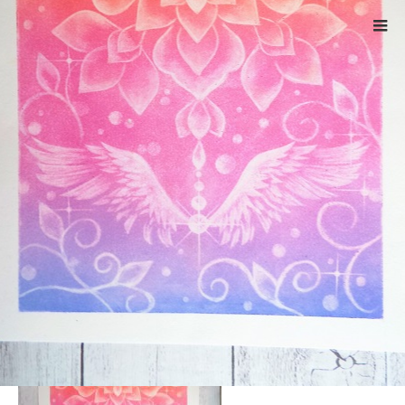
ホーム
DSCF5205
Warning
: ltrim() expects parameter 1 to be string, object given
in
/home/xs524725/reiki-kumamoto.com/public_html/wp-
includes/formatting.php
on line
4343
DSCF5205
2023.01.5